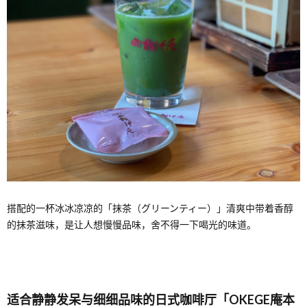
搭配的一杯冰冰凉凉的「抹茶（グリーンティー）」清爽中带着香醇
的抹茶滋味，是让人想慢慢品味，舍不得一下喝光的味道。
适合静静发呆与细细品味的日式咖啡厅「OKEGE庵本