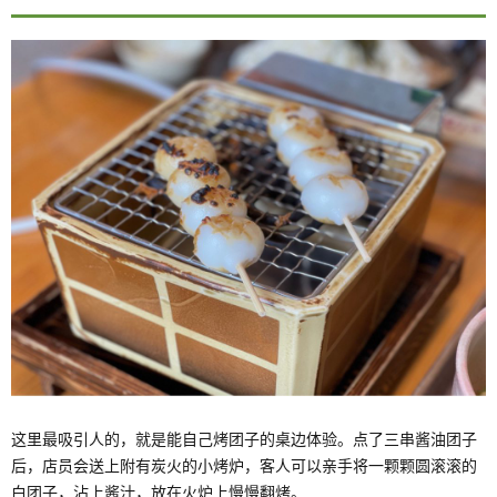
这里最吸引人的，就是能自己烤团子的桌边体验。点了三串酱油团子
后，店员会送上附有炭火的小烤炉，客人可以亲手将一颗颗圆滚滚的
白团子，沾上酱汁，放在火炉上慢慢翻烤。