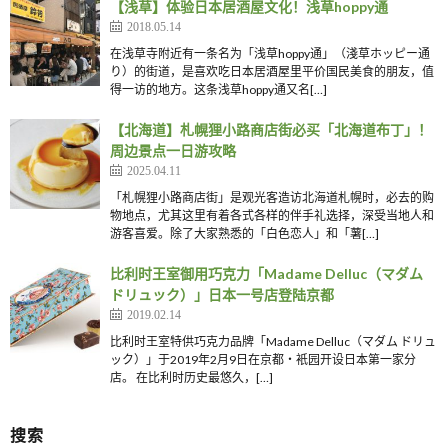
【浅草】体验日本居酒屋文化！浅草hoppy通
2018.05.14
在浅草寺附近有一条名为「浅草hoppy通」（淺草ホッピー通
り）的街道，是喜欢吃日本居酒屋里平价国民美食的朋友，值
得一访的地方。这条浅草hoppy通又名[…]
【北海道】札幌狸小路商店街必买「北海道布丁」！
周边景点一日游攻略
2025.04.11
「札幌狸小路商店街」是观光客造访北海道札幌时，必去的购
物地点，尤其这里有着各式各样的伴手礼选择，深受当地人和
游客喜爱。除了大家熟悉的「白色恋人」和「薯[…]
比利时王室御用巧克力「Madame Delluc（マダム
ドリュック）」日本一号店登陆京都
2019.02.14
比利时王室特供巧克力品牌「Madame Delluc（マダム ドリュ
ック）」于2019年2月9日在京都・衹园开设日本第一家分
店。 在比利时历史最悠久，[…]
搜索