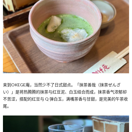
来到OKEGE庵，当然少不了日式甜点。「抹茶善哉（抹茶ぜんざ
い）」是将热腾腾的抹茶与红豆泥、白玉结合而成，抹茶香气浓郁却
不苦涩，搭配的红豆与 Q 弹白玉，满嘴茶香与甘甜，是完美的午茶收
尾。