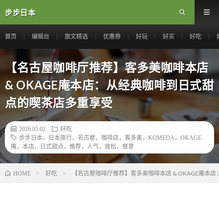
步步日本
首页
编辑台
旅文精选
优惠券
好玩
好买
好吃
【名古屋咖啡厅推荐】客多美咖啡本店
& OKAGE庵本店：从经典咖啡到日式甜
点的喫茶店多重享受
2026.05.02
好吃
步步日本，日本旅行，名古屋，咖啡店，客多美，KOMEDA，OKAGE
庵，本店，日式甜点，推荐，人气，放松，惬意
好吃
【名古屋咖啡厅推荐】客多美咖啡本店 & OKAGE庵本
HOME