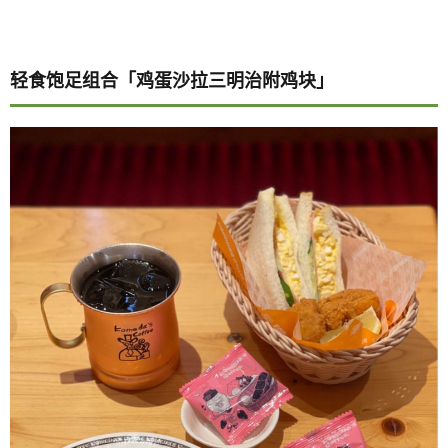
轻食饱足组合「鸡蛋沙拉三明治附鸡块」