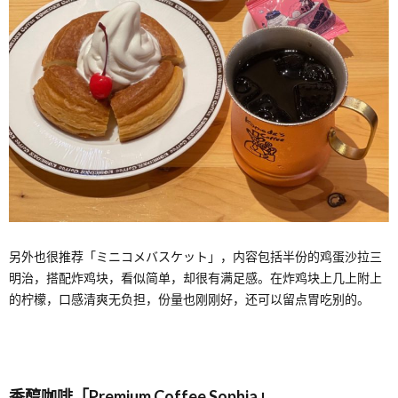
另外也很推荐「ミニコメバスケット」，内容包括半份的鸡蛋沙拉三
明治，搭配炸鸡块，看似简单，却很有满足感。在炸鸡块上几上附上
的柠檬，口感清爽无负担，份量也刚刚好，还可以留点胃吃别的。
香醇咖啡「Premium Coffee Sophia」