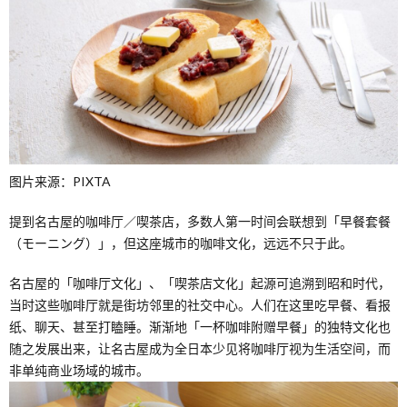
图片来源：PIXTA
提到名古屋的咖啡厅／喫茶店，多数人第一时间会联想到「早餐套餐
（モーニング）」，但这座城市的咖啡文化，远远不只于此。
名古屋的「咖啡厅文化」、「喫茶店文化」起源可追溯到昭和时代，
当时这些咖啡厅就是街坊邻里的社交中心。人们在这里吃早餐、看报
纸、聊天、甚至打瞌睡。渐渐地「一杯咖啡附赠早餐」的独特文化也
随之发展出来，让名古屋成为全日本少见将咖啡厅视为生活空间，而
非单纯商业场域的城市。