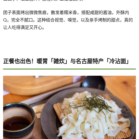
团子表面烤出微微焦痕，散发着糯米香，搭配咸甜的酱油，外酥内
Q，完全不腻口。这种结合视觉、嗅觉，以及亲手烤制的甜点，真的
让人吃得满足又开心。
正餐也出色！暖胃「雑炊」与名古屋特产「冷沾面」