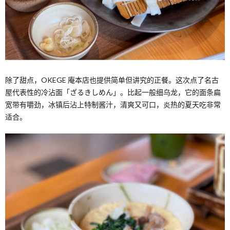
除了甜点，OKEGE 庵本店也提供简单但讲究的正餐。这次点了名古
屋代表性的冷沾面「ざるきしめん」。比起一般细乌龙，它的面条扁
宽带有嚼劲，冰镇后沾上特制酱汁，清爽又可口，炎热的夏天吃非常
适合。