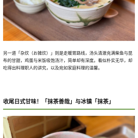
另一道「杂炊（お雑炊）」则是走暖胃路线，汤头清澈充满柴鱼与昆
布的甘甜，鸡蛋与米饭吸饱汤汁，简单却有深度。看似朴实无华，却
吃得出料理职人的讲究，以及宛如家庭料理的温馨。
收尾日式甘味！「抹茶善哉」与冰镇「抹茶」