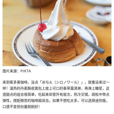
图片来源：PIXTA
来到客多美咖啡，没点「冰与火（シロノワール）」，就像没来过一
样！温热的丹麦酥皮面包上放上可口的香草霜淇淋，再淋上糖浆，这
道甜点的组合很简单，吃起来却意外有层次，热冷交错，疏松中带点
弹性，搭配微苦的咖啡超适合。如果不想吃太多，可以选择迷你版，
口感不变但份量刚刚好！