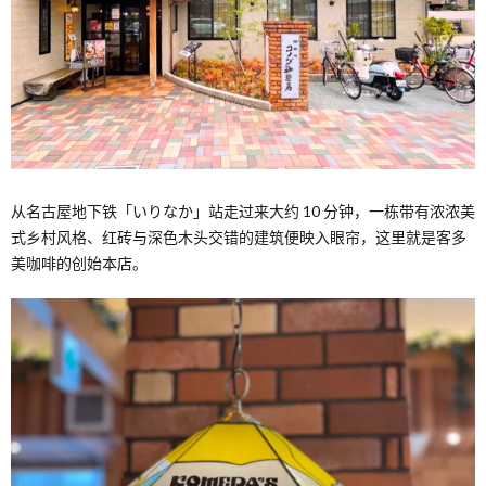
从名古屋地下铁「いりなか」站走过来大约 10 分钟，一栋带有浓浓美
式乡村风格、红砖与深色木头交错的建筑便映入眼帘，这里就是客多
美咖啡的创始本店。