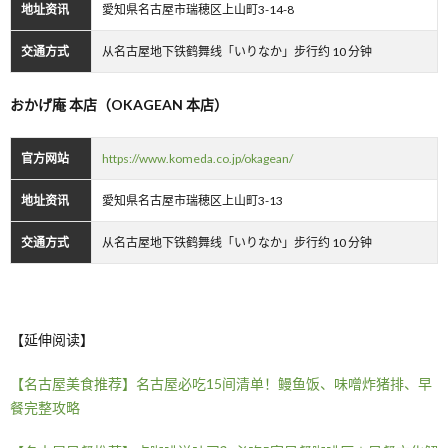
地址资讯
愛知県名古屋市瑞穂区上山町3-14-8
交通方式
从名古屋地下铁鹤舞线「いりなか」步行约 10 分钟
おかげ庵 本店（OKAGEAN 本店）
官方网站
https://www.komeda.co.jp/okagean/
地址资讯
愛知県名古屋市瑞穂区上山町3-13
交通方式
从名古屋地下铁鹤舞线「いりなか」步行约 10 分钟
【延伸阅读】
【名古屋美食推荐】名古屋必吃15间清单！鳗鱼饭、味噌炸猪排、早
餐完整攻略