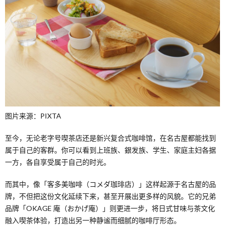
图片来源：PIXTA
至今，无论老字号喫茶店还是新兴复合式咖啡馆，在名古屋都能找到
属于自己的客群。你可以看到上班族、銀发族、学生、家庭主妇各据
一方，各自享受属于自己的时光。
而其中，像「客多美咖啡（コメダ珈琲店）」这样起源于名古屋的品
牌，不但把这份文化延续下来，甚至开展出更多样的风貌。它的兄弟
品牌「OKAGE 庵（おかげ庵）」则更进一步，将日式甘味与茶文化
融入喫茶体验，打造出另一种静谧而细腻的咖啡厅形态。