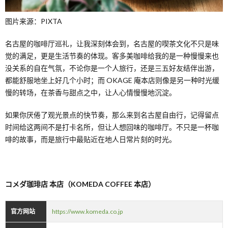
图片来源：PIXTA
名古屋的咖啡厅巡礼，让我深刻体会到，名古屋的喫茶文化不只是味
觉的满足，更是生活节奏的体现。客多美咖啡给我的是一种慢慢来也
没关系的自在气氛，不论你是一个人旅行，还是三五好友结伴出游，
都能舒服地坐上好几个小时；而 OKAGE 庵本店则像是另一种时光缓
慢的转场，在茶香与甜点之中，让人心情慢慢地沉淀。
如果你厌倦了观光景点的快节奏，那么来到名古屋自由行，记得留点
时间给这两间不是打卡名所，但让人想回味的咖啡厅。不只是一杯咖
啡的故事，而是旅行中最贴近在地人日常片刻的时光。
コメダ珈琲店 本店（KOMEDA COFFEE 本店）
官方网站
https://www.komeda.co.jp