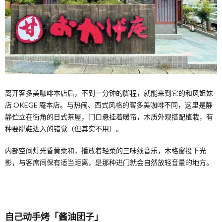
离开客多美咖啡本店后，不到一分钟的脚程，就能来到它的和风姐妹
店 OKEGE 庵本店。与热闹、西式风格的客多美咖啡不同，这里是静
静伫立在街角的日式茶屋，门口悬挂着暖帘，木质外观搭配植栽，有
种要脱鞋进入的错觉（但其实不用）。
内部空间灯光昏黄柔和，播放着轻柔的三味线音乐，木格窗投下光
影，与客席间保有适当距离，是那种进门就会自然放轻音量的地方。
自己动手烤「酱油团子」