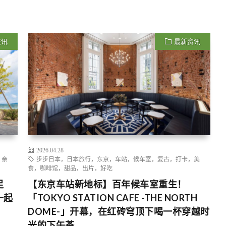
资讯
最新资讯
2026.04.28
，亲
步步日本，日本旅行，东京，车站，候车室，复古，打卡，美
食，咖啡馆，甜品，出片，好吃
足
【东京车站新地标】百年候车室重生！
一起
「TOKYO STATION CAFE -THE NORTH
DOME-」开幕，在红砖穹顶下喝一杯穿越时
光的下午茶