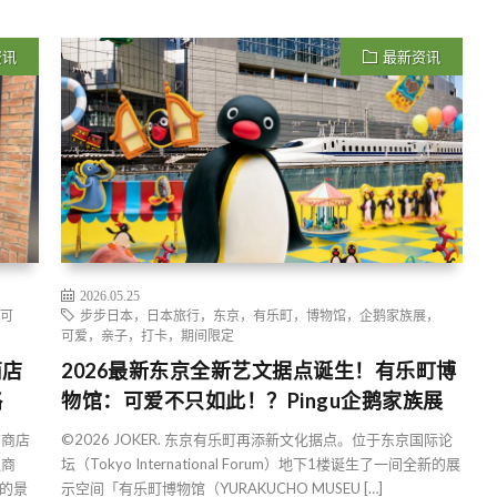
资讯
最新资讯
2026.05.25
，可
步步日本，日本旅行，东京，有乐町，博物馆，企鹅家族展，
可爱，亲子，打卡，期间限定
商店
2026最新东京全新艺文据点诞生！有乐町博
略
物馆：可爱不只如此！？Pingu企鹅家族展
方商店
©2026 JOKER. 东京有乐町再添新文化据点。位于东京国际论
边商
坛（Tokyo International Forum）地下1楼诞生了一间全新的展
的景
示空间「有乐町博物馆（YURAKUCHO MUSEU […]