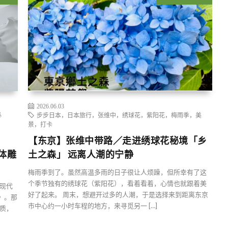
2026.06.03
必
步步日本，日本旅行，张维中，绣球花，紫阳花，梅雨季，美
景，打卡
【东京】张维中带路／走进绣球花秘境「乡
体雕
土之森」 远离人潮的宁静
梅雨季到了。虽然高温多雨的日子很让人烦躁，但所幸有了这
个季节独有的绣球花（紫阳花），看着看着，心情也就跟着美
现代
好了起来。 周末，想避开过多的人潮，于是选择来到距离东京
n》。那
市中心约一小时车程的地方，来寻觅另一 […]
质，