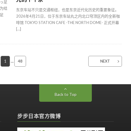
っ足
为结
东京车站不只是交通枢纽，也是东京近代化历史的重要象征。
足
2026年4月21日，位于东京车站丸之内北口穹顶区内的全新咖
啡馆 TOKYO STATION CAFE -THE NORTH DOME- 正式开幕
[…]
1
…
48
NEXT
Back to Top
步步日本官方微博