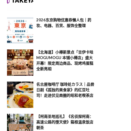
2026东京购物优惠券懒人包｜药
妆、电器、百货、服饰全整理
【北海道】小樽新景点「吉伊卡哇
MOGUMOGU 本铺小樽店」盛大
开幕！限定周边商品、现烤鸡蛋糕
全新亮相
名古屋咖啡厅 珈琲処カラス｜品尝
日剧《孤独的美食家》的红豆吐
司！走进伏见商圈的昭和老喫茶店
【柯南圣地巡礼】《名侦探柯南：
高速公路的堕天使》箱根温泉饭店
朝圣