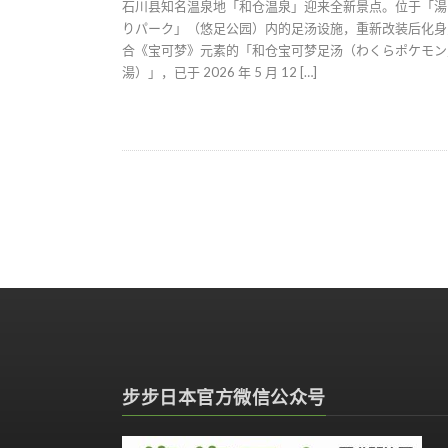
石川县知名温泉地「和仓温泉」迎来全新景点。位于「湯
りパーク」（悠足公园）内的足汤设施，重新改装后化身
合《宝可梦》元素的「和仓宝可梦足汤（わくらポケモン
湯）」，已于 2026 年 5 月 12 […]
步步日本官方微信公众号