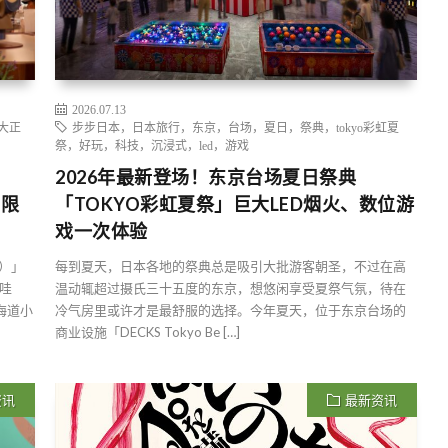
2026.07.13
大正
步步日本，日本旅行，东京，台场，夏日，祭典，tokyo彩虹夏
祭，好玩，科技，沉浸式，led，游戏
2026年最新登场！东京台场夏日祭典
！限
「TOKYO彩虹夏祭」巨大LED烟火、数位游
戏一次体验
舗）」
每到夏天，日本各地的祭典总是吸引大批游客朝圣，不过在高
哇
温动辄超过摄氏三十五度的东京，想悠闲享受夏祭气氛，待在
北海道小
冷气房里或许才是最舒服的选择。今年夏天，位于东京台场的
商业设施「DECKS Tokyo Be […]
资讯
最新资讯