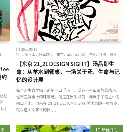
2026.06.18
咖
步步日本，日本旅行，东京，展，设计展，推荐，打卡，思考
【东京 21_21 DESIGN SIGHT】汤品即生
fee
命：从羊水到餐桌，一场关于汤、生命与记
预约
忆的设计展
每个人生命里喝下的第一口「汤」，或许不是母亲熬的鸡汤，
记起
也不是餐桌上的味噌汤，而是在出生以前，漂浮于子宫之中的
动
那口羊水。目前在 21_21 DESIGN SIGHT 美术馆的一项展览，
[…]
就以这个文学性的概 […]
资讯
最新资讯