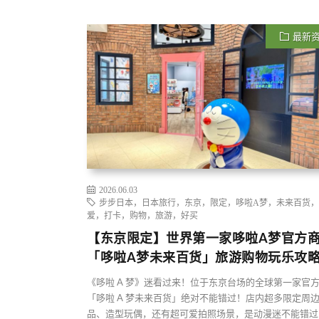
最新
2026.06.03
步步日本，日本旅行，东京，限定，哆啦A梦，未来百货
爱，打卡，购物，旅游，好买
【东京限定】世界第一家哆啦A梦官方
「哆啦A梦未来百货」旅游购物玩乐攻
《哆啦 A 梦》迷看过来！位于东京台场的全球第一家官
「哆啦 A 梦未来百货」绝对不能错过！店内超多限定周
品、造型玩偶，还有超可爱拍照场景，是动漫迷不能错过