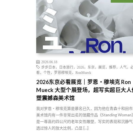
2026.06.18
步步日本，日本旅行，2026，东京，展览，推荐，人气，
看，个性，罗恩穆埃克，RonMueck
2026东京必看展览｜罗恩・穆埃克 Ron
Mueck 大型个展登场，超写实超巨大人
塑震撼森美术馆
我对罗恩・穆埃克算是慕名已久，因为他在青森十和田市
美术馆内有一件非常出名的馆藏作品《Standing Woma
是一尊高约四公尺的老年女性雕塑，写实的表现和沉静气
透过惊人的放大比例，凸显 […]