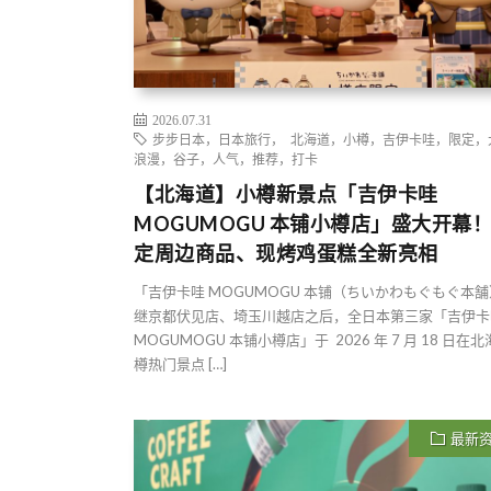
2026.07.31
步步日本，日本旅行， 北海道，小樽，吉伊卡哇，限定，
浪漫，谷子，人气，推荐，打卡
【北海道】小樽新景点「吉伊卡哇
MOGUMOGU 本铺小樽店」盛大开幕
定周边商品、现烤鸡蛋糕全新亮相
「吉伊卡哇 MOGUMOGU 本铺（ちいかわもぐもぐ本
继京都伏见店、埼玉川越店之后，全日本第三家「吉伊卡
MOGUMOGU 本铺小樽店」于 2026 年 7 月 18 日在
樽热门景点 […]
最新