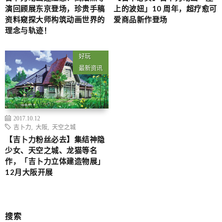
演回顾展东京登场，珍贵手稿
上的波妞」10 周年，超疗愈可
资料窥探大师构筑动画世界的
爱商品新作登场
理念与轨迹！
好玩
最新资讯
2017.10.12
吉卜力
,
大阪
,
天空之城
【吉卜力粉丝必去】集结神隐
少女、天空之城、龙猫等名
作，「吉卜力立体建造物展」
12月大阪开展
搜索