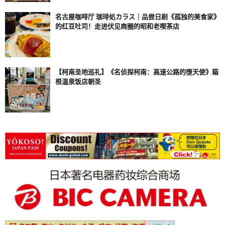
名古屋咖啡厅 珈琲処カラス｜品尝日剧《孤独的美食家》
的红豆吐司！走进伏见商圈的昭和老喫茶店
【柯南圣地巡礼】《名侦探柯南：高速公路的堕天使》箱
根温泉饭店朝圣