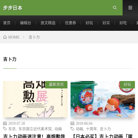
步步日本
首页
编辑台
旅文精选
优惠券
好玩
好买
好吃
吉卜力
HOME
吉卜力
最新资讯
好玩
2019.07.28
2018.06.04
东京
,
东京国立近代美术馆
,
动画
动画
,
十周年
,
吉卜力
吉卜力动画迷注意！高畑勲导
【日本必买】吉卜力动画「崖