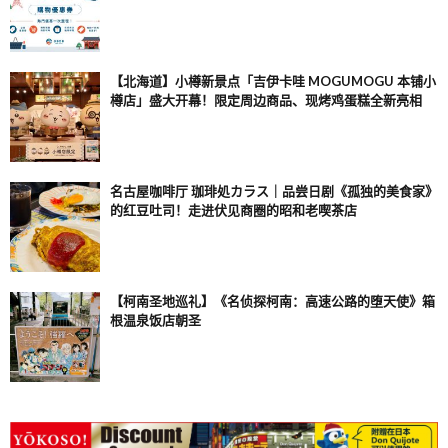
【北海道】小樽新景点「吉伊卡哇 MOGUMOGU 本铺小
樽店」盛大开幕！限定周边商品、现烤鸡蛋糕全新亮相
名古屋咖啡厅 珈琲処カラス｜品尝日剧《孤独的美食家》
的红豆吐司！走进伏见商圈的昭和老喫茶店
【柯南圣地巡礼】《名侦探柯南：高速公路的堕天使》箱
根温泉饭店朝圣