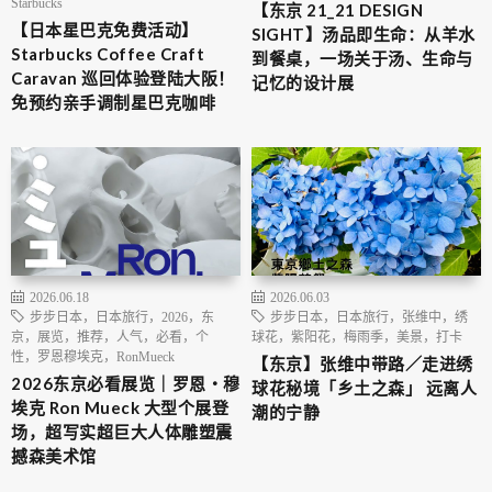
Starbucks
【东京 21_21 DESIGN
【日本星巴克免费活动】
SIGHT】汤品即生命：从羊水
Starbucks Coffee Craft
到餐桌，一场关于汤、生命与
Caravan 巡回体验登陆大阪！
记忆的设计展
免预约亲手调制星巴克咖啡
2026.06.18
2026.06.03
步步日本，日本旅行，2026，东
步步日本，日本旅行，张维中，绣
京，展览，推荐，人气，必看，个
球花，紫阳花，梅雨季，美景，打卡
性，罗恩穆埃克，RonMueck
【东京】张维中带路／走进绣
2026东京必看展览｜罗恩・穆
球花秘境「乡土之森」 远离人
埃克 Ron Mueck 大型个展登
潮的宁静
场，超写实超巨大人体雕塑震
撼森美术馆