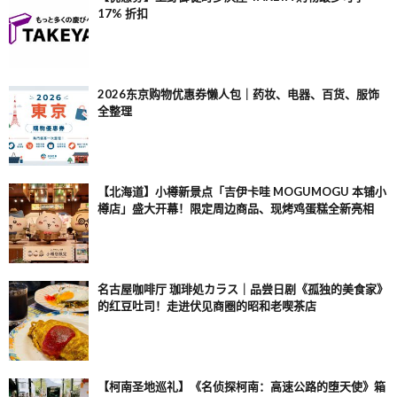
17% 折扣
2026东京购物优惠券懒人包｜药妆、电器、百货、服饰
全整理
【北海道】小樽新景点「吉伊卡哇 MOGUMOGU 本铺小
樽店」盛大开幕！限定周边商品、现烤鸡蛋糕全新亮相
名古屋咖啡厅 珈琲処カラス｜品尝日剧《孤独的美食家》
的红豆吐司！走进伏见商圈的昭和老喫茶店
【柯南圣地巡礼】《名侦探柯南：高速公路的堕天使》箱