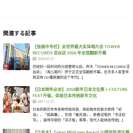
関連する記事
【张维中专栏】全世界最大实体唱片店 TOWER
RECORDS 涩谷店 2026 年全馆翻新开幕
2026.03.12
历经好一段时间的分层整修以后，昨天「TOWER RECORDS 涩
谷店」（淘儿唱片）终于正式全馆翻新开幕。在许多人家里早
就没有 CD 播放器的这个年代[…]
【日本跨年必去】2018新年日本文化祭 J-CULTURE
FEST开催，体验日本传统新年文化
2017.12.13
日本的新历年有各种传统风俗，例如每年的首次参拜「初
诣」、「捣麻薯」、饮用「屠苏酒」、新春试笔的「书法初
写」，装饰华丽的「羽子板」等等，现代人能体验传统[…]
【六本木】Tokyo Midtown Award 10周年轨迹企展