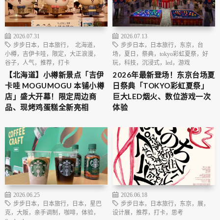
2026.07.31
2026.07.13
步步日本，日本旅行， 北海道，
步步日本，日本旅行，东京，台
小樽，吉伊卡哇，限定，大正浪漫，
场，夏日，祭典，tokyo彩虹夏祭，好
谷子，人气，推荐，打卡
玩，科技，沉浸式，led，游戏
【北海道】小樽新景点「吉伊
2026年最新登场！东京台场夏
卡哇 MOGUMOGU 本铺小樽
日祭典「TOKYO彩虹夏祭」
店」盛大开幕！限定周边商
巨大LED烟火、数位游戏一次
品、现烤鸡蛋糕全新亮相
体验
2026.06.25
2026.06.18
步步日本，日本旅行，日本，星巴
步步日本，日本旅行，东京，展，
克，大阪，亲手调制，咖啡，体验，
设计展，推荐，打卡，思考