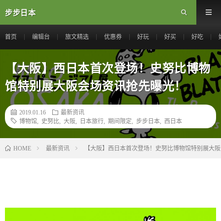
步步日本
首页
编辑台
旅文精选
优惠券
好玩
好买
好吃
【大阪】西日本首次登场！史努比博物
馆特别展大阪会场资讯抢先曝光！
2019.01.16
最新资讯
博物馆
,
史努比
,
大阪
,
日本旅行
,
期间限定
,
步步日本
,
西日本
最新资讯
【大阪】西日本首次登场！史努比博物馆特别展大阪
HOME