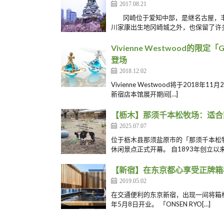
2017.08.21
冈崎位于爱知中部，是继名古屋，丰
川家康出生地冈崎城之外，也保留了许多
Vivienne Westwood的限
登场
2018.12.02
Vivienne Westwood将于2018
新宿店本馆展开期间[…]
【枥木】那须千本松牧场：适合
2025.07.07
位于枥木县那须盐原市的「那须千本松
休闲景点正式开幕。 自1893年创立以来
【新宿】在东京都心享受正牌箱根温
2019.05.02
在交通便利的东京新宿，出现一间将箱根温泉
年5月8日开业。 「ONSEN RYO[…]