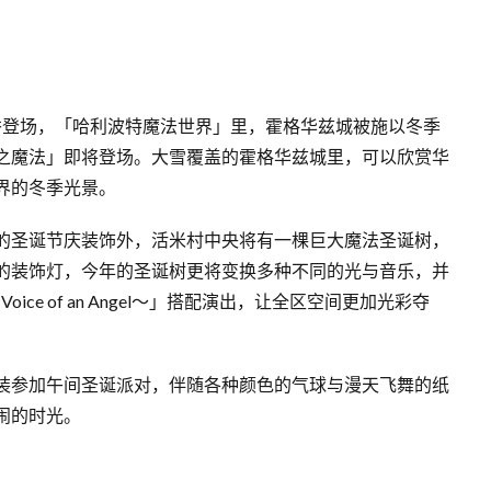
城堡秀登场，「哈利波特魔法世界」里，霍格华兹城被施以冬季
之魔法」即将登场。大雪覆盖的霍格华兹城里，可以欣赏华
界的冬季光景。
的圣诞节庆装饰外，活米村中央将有一棵巨大魔法圣诞树，
的装饰灯，今年的圣诞树更将变换多种不同的光与音乐，并
Voice of an Angel～」搭配演出，让全区空间更加光彩夺
装参加午间圣诞派对，伴随各种颜色的气球与漫天飞舞的纸
闹的时光。