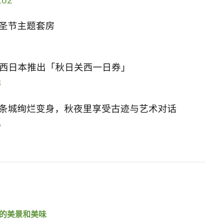
162
圣节主题套房
R西日本推出「秋日关西一日券」
3
条城绚烂变身，秋夜里享受古迹与艺术对话
6
的美景和美味