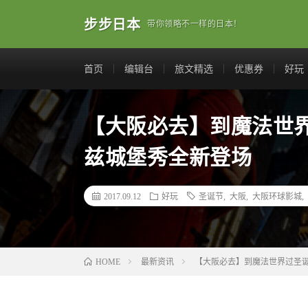
步步日本
带你领略不一样的日本！
首页
编辑台
旅文精选
优惠券
好玩
【大阪必去】到魔法世
兹城堡秀全新登场
2017.09.12
好玩
圣诞节
,
大阪
,
大阪环球影城
,
最新资讯
【大阪必去】到魔法世界过圣
HOME