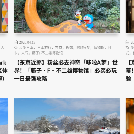
2026.04.13
20
，人
步步日本，日本旅行，东京，近郊，哆啦A梦，博物馆，打
卡，人气，藤子F不二雄博物馆
式，
rk
【东京近郊】粉丝必去神奇「哆啦A梦」世
【
区体
界！「藤子・F・不二雄博物馆」必买必玩
幕
得）
一日最强攻略
验