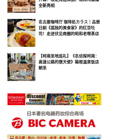
全新亮相
名古屋咖啡厅 珈琲処カラス｜品尝
日剧《孤独的美食家》的红豆吐
司！走进伏见商圈的昭和老喫茶店
【柯南圣地巡礼】《名侦探柯南：
高速公路的堕天使》箱根温泉饭店
朝圣