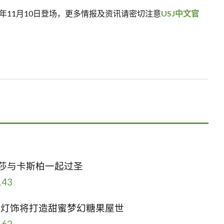
年11月10日登场，更多情报及资讯请密切注意
USJ中文官
跟丽莎与卡斯柏一起过圣
143
Y冬季灯饰将打造甜蜜梦幻糖果屋世